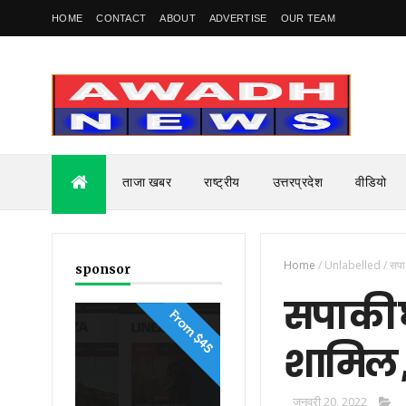
HOME
CONTACT
ABOUT
ADVERTISE
OUR TEAM
ताजा खबर
राष्ट्रीय
उत्तरप्रदेश
वीडियो
Home
/
Unlabelled
/
सपा
sponsor
सपा की 
शामिल ,
जनवरी 20, 2022