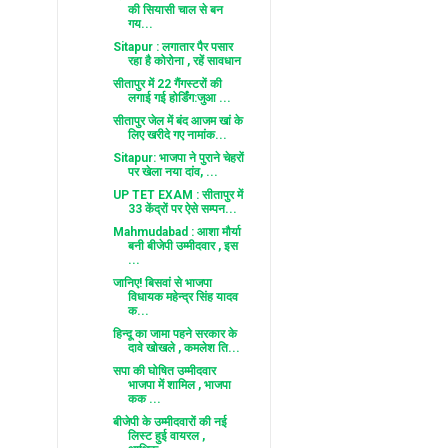
की सियासी चाल से बन
गय...
Sitapur : लगातार पैर पसार
रहा है कोरोना , रहें सावधान
सीतापुर में 22 गैंगस्टरों की
लगाई गई होर्डिंग:जुआ ...
सीतापुर जेल में बंद आजम खां के
लिए खरीदे गए नामांक...
Sitapur: भाजपा ने पुराने चेहरों
पर खेला नया दांव, ...
UP TET EXAM : सीतापुर में
33 केंद्रों पर ऐसे सम्पन...
Mahmudabad : आशा मौर्या
बनी बीजेपी उम्मीदवार , इस
...
जानिए! बिसवां से भाजपा
विधायक महेन्द्र सिंह यादव
क...
हिन्दू का जामा पहने सरकार के
दावे खोखले , कमलेश ति...
सपा की घोषित उम्मीदवार
भाजपा में शामिल , भाजपा
कक ...
बीजेपी के उम्मीदवारों की नई
लिस्ट हुई वायरल ,