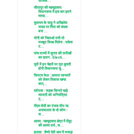
आधिक...
सीतापुर की महमूदाबाद
विधानसभा में इस बार इतने
मतदा...
मुलायम के साढ़ू ने अखिलेश
यादव पर पिता को बंधक
बना ...
योगी को जिताओ तभी तो
मजबूत विपक्ष मिलेगा : राकेश
ट...
पांच राज्यों में चुनाव की तारीखों
का एलान : Electi...
यूपी में इन चेहरों पर नूरा कुश्ती
होगी विधानसभा चु...
सिस्टम फेल : आवारा जानवरों
को लेकर विकास खण्ड
कार्...
दर्दनाक : सड़क किनारे खड़े
व्यापारी को अनियंत्रित
ट्...
पीएम मोदी का पंजाब दौरा रद्द:
असफलता के दो कोण -
स...
आमद : महमूदाबाद क्षेत्र में तेंदुए
की आमद दर्ज , स...
हादसा : वैष्णो देवी धाम में भगदड़