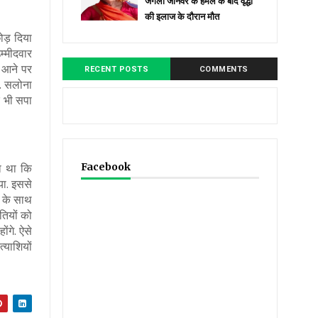
जंगली जानवर के हमले के बाद वृद्धा
की इलाज के दौरान मौत
ोड़ दिया
म्मीदवार
ं आने पर
RECENT POSTS
COMMENTS
ा. सलोना
र भी सपा
ना था कि
Facebook
या. इससे
न के साथ
तियों को
ंगे. ऐसे
्याशियों