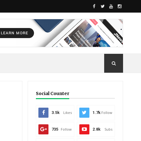
Social Counter
3.5k
Likes
1.7k
Follow
735
Follow
2.8k
Subs