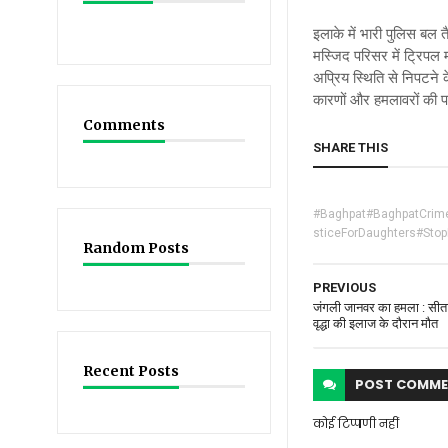
इलाके में भारी पुलिस बल त
मस्जिद परिसर में ट्रिपल 
अप्रिय स्थिति से निपटने
कारणों और हमलावरों की 
Comments
SHARE THIS
#Baghpat#BaghpatCrime
sticeForDaughters#Sto
Random Posts
PREVIOUS
जंगली जानवर का हमला : सीताप
वृद्धा की इलाज के दौरान मौत
Recent Posts
POST
COMME
कोई टिप्पणी नहीं