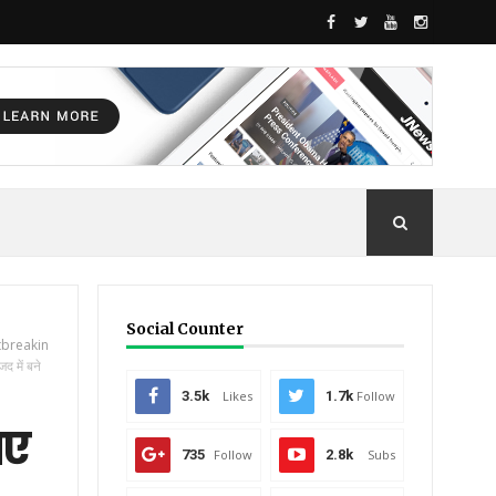
Social Counter
breakin
िद में बने
3.5k
Likes
1.7k
Follow
गए
735
Follow
2.8k
Subs