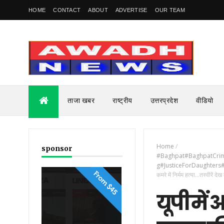
HOME
CONTACT
ABOUT
ADVERTISE
OUR TEAM
ताजा खबर
राष्ट्रीय
उत्तरप्रदेश
वीडियो
Home
/
sponsor
#Baghpat#BaghpatCrim
g#JusticeForDaughter
कमरे में निर्मम हत्या...तस्वीरें द
यूपी में 