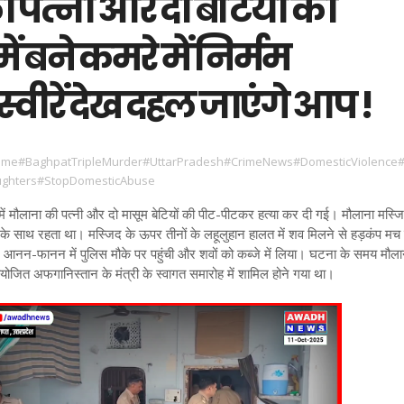
 पत्नी और दो बेटियों की
ें बने कमरे में निर्मम
तस्वीरें देख दहल जाएंगे आप !
ime#BaghpatTripleMurder#UttarPradesh#CrimeNews#DomesticViolence
aughters#StopDomesticAbuse
 में मौलाना की पत्नी और दो मासूम बेटियों की पीट-पीटकर हत्या कर दी गई। मौलाना मस्ज
 के साथ रहता था। मस्जिद के ऊपर तीनों के लहूलुहान हालत में शव मिलने से हड़कंप म
र आनन-फानन में पुलिस मौके पर पहुंची और शवों को कब्जे में लिया। घटना के समय मौल
 आयोजित अफगानिस्तान के मंत्री के स्वागत समारोह में शामिल होने गया था।