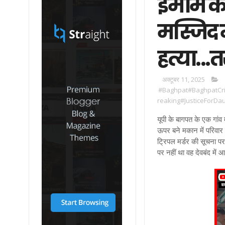
इमाम की
मस्जिद म
हत्या...
अक्टूबर 11, 2025
#Baghpat#BaghpatCr
reaking#JusticeForD
यूपी के बागपत के एक गांव
ऊपर बने मकान में परिवार
ट्रिपल मर्डर की सूचना प
पर नहीं था वह देवबंद में