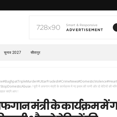
चुनाव 2027
सीतापुर
e#BaghpatTripleMurder#UttarPradesh#CrimeNews#DomesticViolence#Heart
s#StopDomesticAbuse
/
यूपी में अफगान मंत्री के कार्यक्रम में गए इमाम की पत्नी और दो बेटियों की मस्ज
ेख दहल जाएंगे आप !
अफगान मंत्री के कार्यक्रम में 