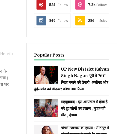
524
Follow
7.3k
Follow
849
Follow
286
Subs
#Heartb
Popular Posts
UP New District Kalyan
िद के
Singh Nagar: यूपी में 76वां
च गया।
जिला बनाने की तैयारी, अलीगढ़ और
ाना घर
बुंदेलखंड को तोड़कर बनेगा नया जिला
महमूदाबाद : इस अस्पताल में होता है
मरे हुए लोगों का इलाज , युवक की
मौत , हंगामा
जंगली जानवर का हमला : सीतापुर में