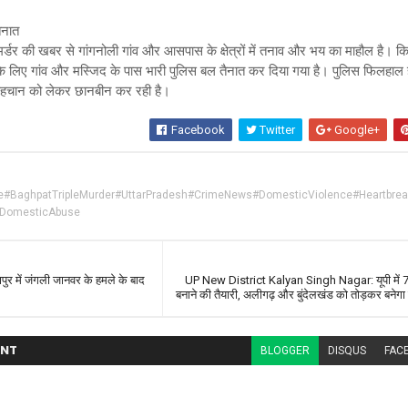
ैनात
मर्डर की खबर से गांगनोली गांव और आसपास के क्षेत्रों में तनाव और भय का माहौल है। क
 के लिए गांव और मस्जिद के पास भारी पुलिस बल तैनात कर दिया गया है। पुलिस फिलहाल ह
पहचान को लेकर छानबीन कर रही है।
Facebook
Twitter
Google+
#BaghpatTripleMurder#UttarPradesh#CrimeNews#DomesticViolence#Heartbrea
pDomesticAbuse
ुर में जंगली जानवर के हमले के बाद
UP New District Kalyan Singh Nagar: यूपी में 7
बनाने की तैयारी, अलीगढ़ और बुंदेलखंड को तोड़कर बनेग
NT
BLOGGER
DISQUS
FAC