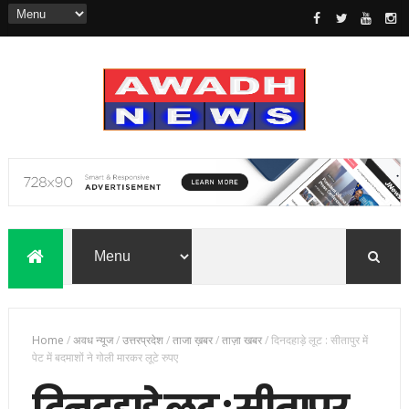
Home
/
अवध न्यूज
/
उत्तरप्रदेश
/
ताजा ख़बर
/
ताज़ा खबर
/
दिनदहाड़े लूट : सीतापुर में
पेट में बदमाशों ने गोली मारकर लूटे रुपए
दिनदहाड़े लूट : सीतापुर