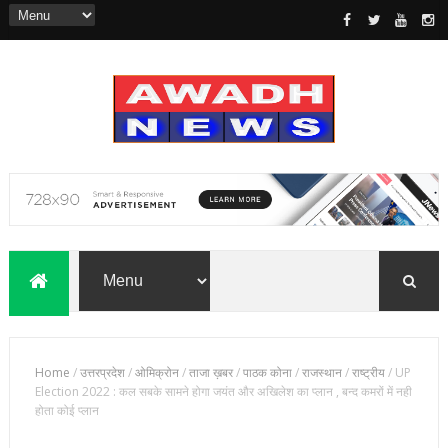
Home
/
उत्तरप्रदेश
/
ओमिक्रोन
/
ताजा ख़बर
/
पाठक कोना
/
राजस्थान
/
राष्ट्रीय
/
UP
Election 2022 : कल सबके सामने होगा जयंत और अखिलेश का प्लान , बन्द कमरों में नही
होता कोई प्लान